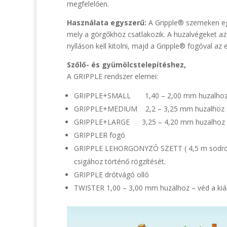
megfelelően.
Használata egyszerű:
A Gripple® szemeken eg
mely a görgőkhöz csatlakozik. A huzalvégeket az e
nyíláson kell kitolni, majd a Gripple® fogóval az
Szőlő- és gyümölcstelepítéshez,
A GRIPPLE rendszer elemei:
GRIPPLE+SMALL 1,40 – 2,00 mm huzalho
GRIPPLE+MEDIUM 2,2 – 3,25 mm huzalhoz
GRIPPLE+LARGE 3,25 – 4,20 mm huzalhoz
GRIPPLER fogó
GRIPPLE LEHORGONYZÓ SZETT ( 4,5 m sodrony +
csigához történő rögzítését.
GRIPPLE drótvágó olló
TWISTER 1,00 – 3,00 mm huzalhoz – véd a kiál