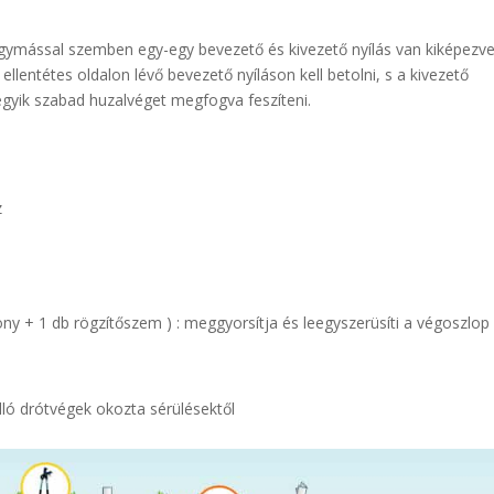
ymással szemben egy-egy bevezető és kivezető nyílás van kiképezve
llentétes oldalon lévő bevezető nyíláson kell betolni, s a kivezető
 egyik szabad huzalvéget megfogva feszíteni.
z
 1 db rögzítőszem ) : meggyorsítja és leegyszerüsíti a végoszlop
ló drótvégek okozta sérülésektől