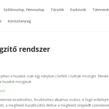
Szőlőoszlop, Fémoszlop
Tárolók
Eszközök
Támrends
k
Kötözőanyag
gzítő rendszer
|
jében a huzalok csak egy irányban ( befelé ) tudnak mozogni. Ellenke
 a huzalok mozgását.
pple
tőelemek kezeléséhez, feszítéséhez alkalmas eszköz. A fogó erőkifejté
tt, a megfelelő huzalfeszítés illettve a megfelelő Gripple® szemekne