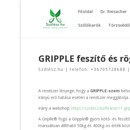
Főoldal
Dr. Reisacher
Szőlőkarók
Törzsvédő
GRIPPLE feszítő és rö
Szőlész.hu | telefon: +36705728688 
A rendszer lényege, hogy a
GRIPPLE-szem
belse
irányú erő hatása esetén a rendszer meggátolja
Irány a webshop:
https://szolesz.hu/brand/11-gri
A Griplle® fogó a Gripple® gyors kötő- és feszí
manuálisan állítható 50kg és 400kg-os érték közö