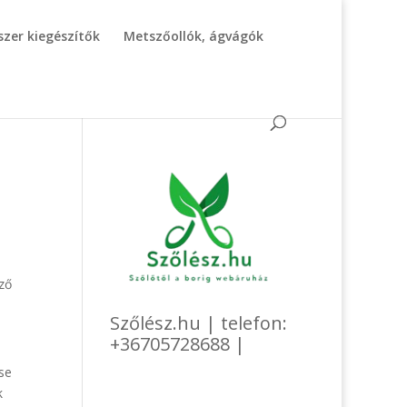
zer kiegészítők
Metszőollók, ágvágók
ző
Szőlész.hu | telefon:
+36705728688 |
se
k