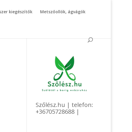
zer kiegészítők
Metszőollók, ágvágók
Szőlész.hu | telefon:
+36705728688 |