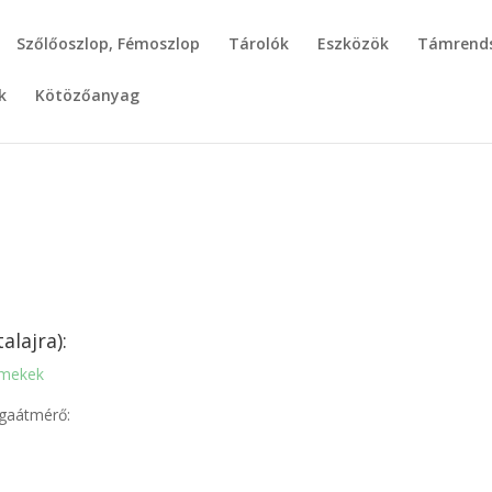
Szőlőoszlop, Fémoszlop
Tárolók
Eszközök
Támrends
k
Kötözőanyag
|
alajra):
rmekek
gaátmérő: