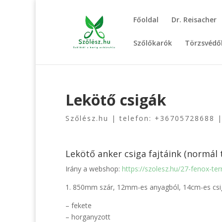
Főoldal
Dr. Reisacher
Szőlőkarók
Törzsvédő
Lekötő csigák
Szőlész.hu | telefon: +36705728688 
Lekötő anker csiga fajtáink (normál t
Irány a webshop:
https://szolesz.hu/27-fenox-te
1. 850mm szár, 12mm-es anyagból, 14cm-es csi
– fekete
– horganyzott